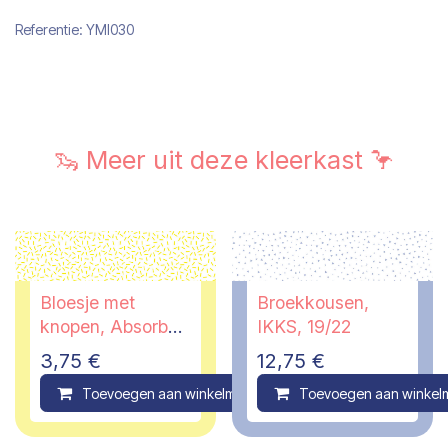
Referentie:
YMI030
🦦 Meer uit deze kleerkast 🦩
Bloesje met
Broekkousen,
knopen, Absorba,
IKKS, 19/22
3 jaar
3,75
€
12,75
€
Toevoegen aan winkelmandje
Toevoegen aan winkel
Compare