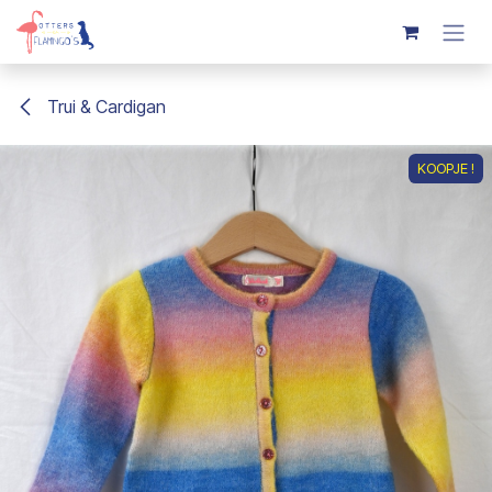
Overslaan naar inhoud
Trui & Cardigan
KOOPJE !