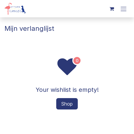
Overslaan naar inhoud
Mijn verlanglijst
Your wishlist is empty!
Shop