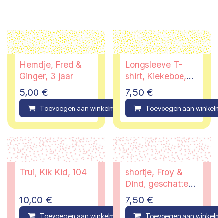
Hemdje, Fred &
Longsleeve T-
Ginger, 3 jaar
shirt, Kiekeboe,
92
5,00
€
7,50
€
Toevoegen aan winkelmandje
Toevoegen aan winkel
Compare
Trui, Kik Kid, 104
shortje, Froy &
Dind, geschatte
maat 9 maanden
10,00
€
7,50
€
Toevoegen aan winkelmandje
Toevoegen aan winkel
Compare