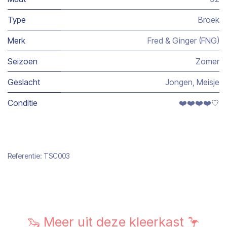
Type
Broek
Merk
Fred & Ginger (FNG)
Seizoen
Zomer
Geslacht
Jongen
,
Meisje
Conditie
❤️❤️❤️❤️🤍
Referentie:
TSC003
🦦 Meer uit deze kleerkast 🦩