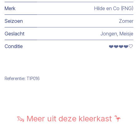
Merk
Hilde en Co (FNG)
Seizoen
Zomer
Geslacht
Jongen
,
Meisje
Conditie
❤️❤️❤️❤️🤍
Referentie:
TIP016
🦦 Meer uit deze kleerkast 🦩