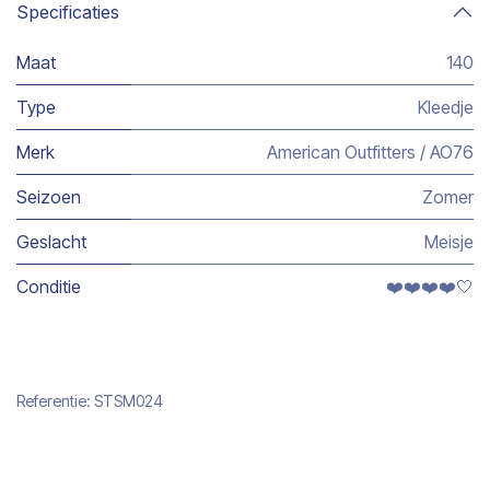
Specificaties
Maat
140
Type
Kleedje
Merk
American Outfitters / AO76
Seizoen
Zomer
Geslacht
Meisje
Conditie
❤️❤️❤️❤️🤍
Referentie:
STSM024