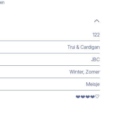
gen
122
Trui & Cardigan
JBC
Winter
,
Zomer
Meisje
❤️❤️❤️❤️🤍