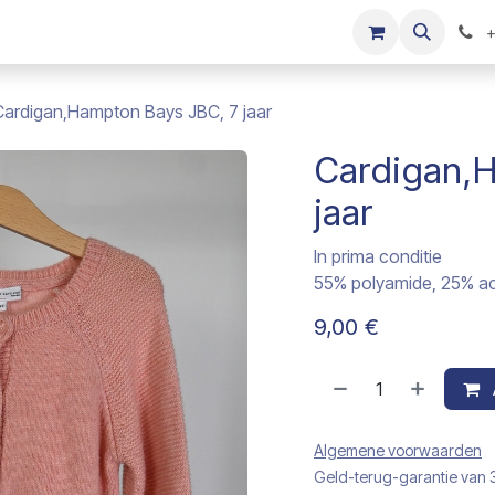
s
Onze merken
Kinderkleding verkopen
+
Cardigan,Hampton Bays JBC, 7 jaar
Cardigan,
jaar
In prima conditie
55% polyamide, 25% acr
9,00
€
Algemene voorwaarden
Geld-terug-garantie van