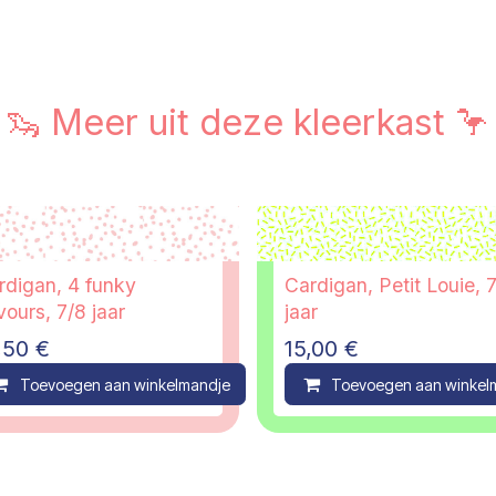
🦦 Meer uit deze kleerkast 🦩
rdigan, 4 funky
Cardigan, Petit Louie, 
vours, 7/8 jaar
jaar
,50
€
15,00
€
ompare
Toevoegen aan winkelmandje
Compare
Toevoegen aan winkel