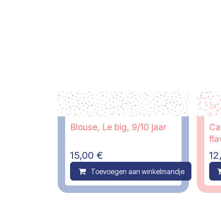
Blouse, Le big, 9/10 jaar
Ca
fla
15,00
€
12
Toevoegen aan winkelmandje
C