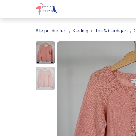
Overslaan naar inhoud
Webshop
Kadobon
Over on
Alle producten
Kleding
Trui & Cardigan