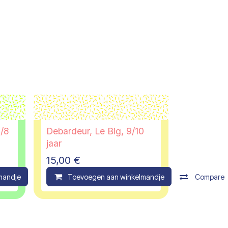
7/8
Debardeur, Le Big, 9/10
jaar
15,00
€
mandje
Compare
Toevoegen aan winkelmandje
Compare