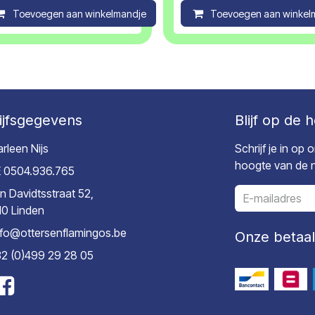
ompare
Toevoegen aan winkelmandje
Compare
Toevoegen aan winkel
ijfsgegevens
Blijf op de 
rleen Nijs
Schrijf je in op
hoogte van de ni
 0504.936.765
n Davidtsstraat 52,
10 Linden
nfo@ottersenflamingos.be
Onze betaa
2 (0)499 29 28 05