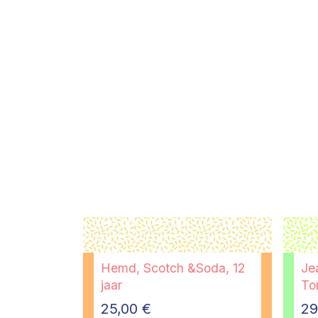
Hemd, Scotch &Soda, 12
Je
jaar
Tom
25,00
€
29