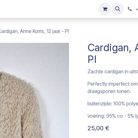
s
Onze merken
Kinderkleding verkopen
+
ardigan, Anne Kurris, 12 jaar - PI
Cardigan, A
PI
Zachte cardigan in uit
Perfectly imperfect om
draagsporen tonen.
buitenzijde: 100% polye
voering: 95% co - 5% l
25,00
€