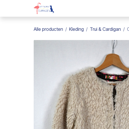
Overslaan naar inhoud
Webshop
Kadobon
Over on
Alle producten
Kleding
Trui & Cardigan
C