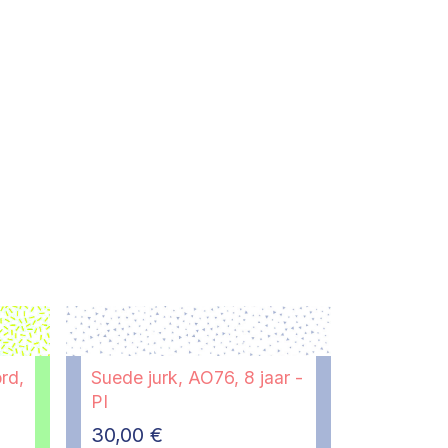
rd,
Suede jurk, AO76, 8 jaar -
PI
30,00
€