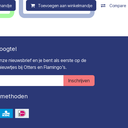
mandje
Compare
Toevoegen aan winkelmandje
Compare
hoogte!
 onze nieuwsbrief en je bent als eerste op de
euwtjes bij Otters en Flamingo's.
Inschrijven
lmethoden