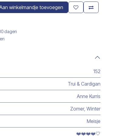
Aan winkelmandje toevoegen
 30 dagen
gen
152
Trui & Cardigan
Anne Kurris
Zomer
,
Winter
Meisje
❤️❤️❤️❤️🤍