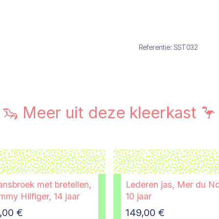
Referentie:
SST032
🦦 Meer uit deze kleerkast 🦩
ansbroek met bretellen,
Lederen jas, Mer du No
my Hilfiger, 14 jaar
10 jaar
,00
€
149,00
€