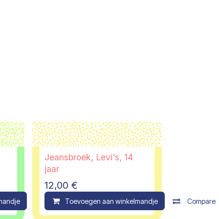
Jeansbroek, Levi's, 14
jaar
12,00
€
mandje
Compare
Toevoegen aan winkelmandje
Compare