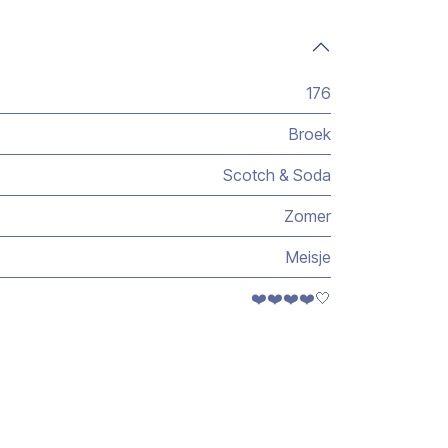
176
Broek
Scotch & Soda
Zomer
Meisje
❤️❤️❤️❤️🤍