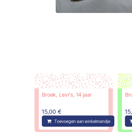
Broek, Levi's, 14 jaar
Bro
15,00
€
15
Toevoegen aan winkelmandje
C