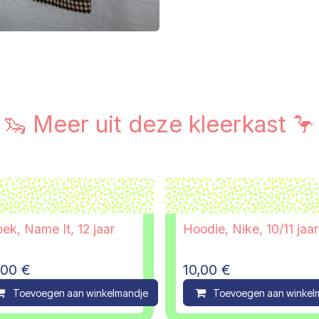
🦦 Meer uit deze kleerkast 🦩
ek, Name It, 12 jaar
Hoodie, Nike, 10/11 jaar
,00
€
10,00
€
ompare
Toevoegen aan winkelmandje
Compare
Toevoegen aan winkel