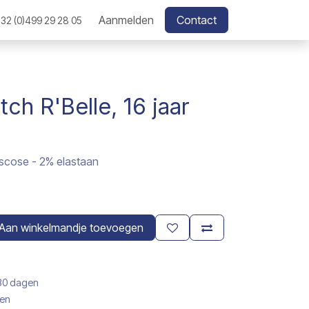
Aanmelden
Contact
32 (0)499 29 28 05
ch R'Belle, 16 jaar
iscose - 2% elastaan
Aan winkelmandje toevoegen
 30 dagen
gen