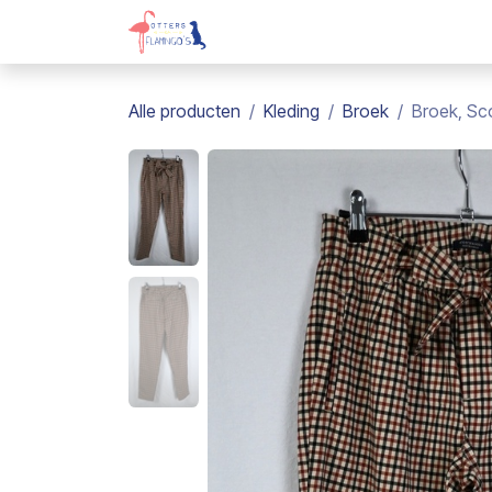
Overslaan naar inhoud
Webshop
Kadobon
Over on
Alle producten
Kleding
Broek
Broek, Sco