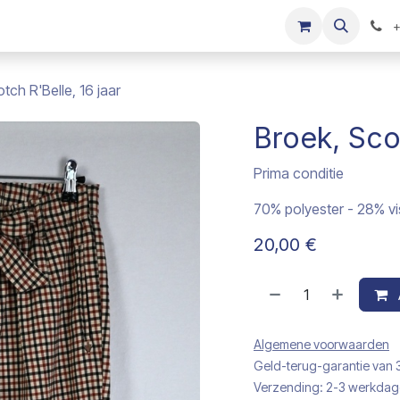
s
Onze merken
Kinderkleding verkopen
+
tch R'Belle, 16 jaar
Broek, Scot
Prima conditie
70% polyester - 28% v
20,00
€
Algemene voorwaarden
Geld-terug-garantie van
Verzending: 2-3 werkda