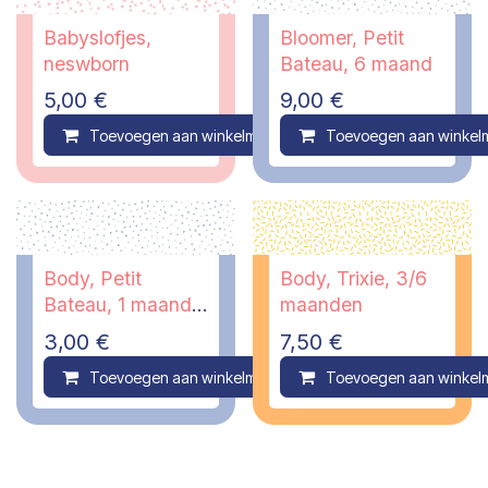
Babyslofjes,
Bloomer, Petit
neswborn
Bateau, 6 maand
5,00
€
9,00
€
Toevoegen aan winkelmandje
Toevoegen aan winkel
Compare
Body, Petit
Body, Trixie, 3/6
Bateau, 1 maand -
maanden
PI
3,00
€
7,50
€
Toevoegen aan winkelmandje
Toevoegen aan winkel
Compare