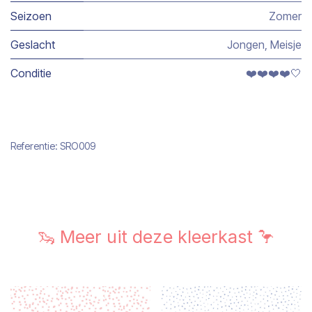
Seizoen
Zomer
Geslacht
Jongen
,
Meisje
Conditie
❤️❤️❤️❤️🤍
Referentie:
SRO009
🦦 Meer uit deze kleerkast 🦩