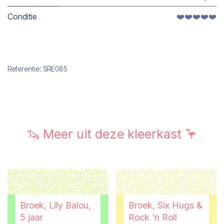
Conditie
❤️❤️❤️❤️❤️
Referentie:
SRE085
🦦 Meer uit deze kleerkast 🦩
Broek, Lily Balou,
Broek, Six Hugs &
5 jaar
Rock 'n Roll