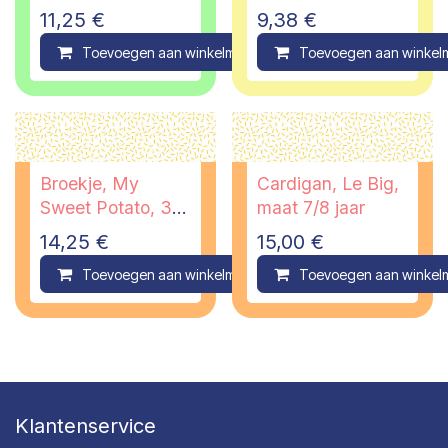
11,25
€
9,38
€
Toevoegen aan winkelmandje
Toevoegen aan winkel
Compare
Broekje, My
Cardigan, Le Big,
Sweet Potato, 3/6
maat 7/8 jaar
maanden
14,25
€
15,00
€
Toevoegen aan winkelmandje
Toevoegen aan winkel
Compare
Klantenservice