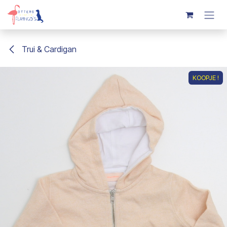
Overslaan naar inhoud
Trui & Cardigan
KOOPJE !