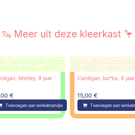
🦦 Meer uit deze kleerkast 🦩
rdigan, Morley, 8 jaar
Cardigan, ba*ba, 8 jaar
,00
€
15,00
€
ompare
Toevoegen aan winkelmandje
Compare
Toevoegen aan winkel