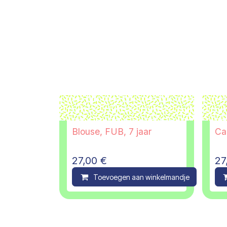
Blouse, FUB, 7 jaar
Ca
27,00
€
27
Toevoegen aan winkelmandje
C