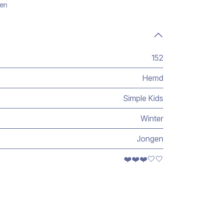
gen
152
Hemd
Simple Kids
Winter
Jongen
❤️❤️❤️🤍🤍