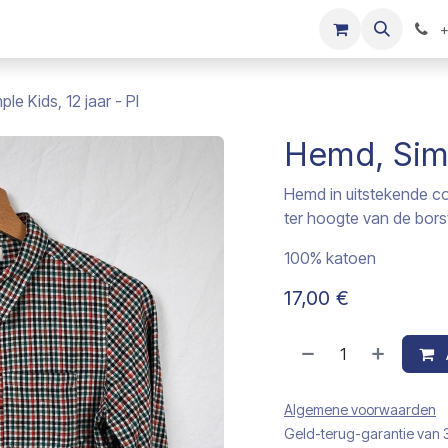
s
Onze merken
Kinderkleding verkopen
+
le Kids, 12 jaar - PI
Hemd, Simpl
Hemd in uitstekende con
ter hoogte van de borst
100% katoen
17,00
€
Algemene voorwaarden
Geld-terug-garantie van