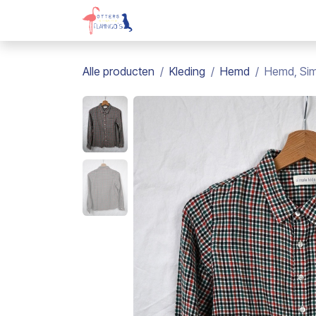
Overslaan naar inhoud
Webshop
Kadobon
Over on
Alle producten
Kleding
Hemd
Hemd, Simp