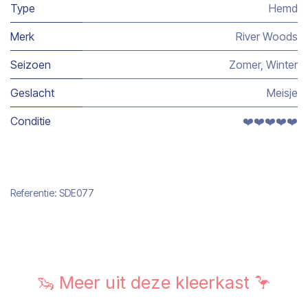
Type
Hemd
Merk
River Woods
Seizoen
Zomer
,
Winter
Geslacht
Meisje
Conditie
❤️❤️❤️❤️❤️
Referentie:
SDE077
🦦 Meer uit deze kleerkast 🦩