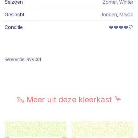
Seizoen
Zomer
,
Winter
Geslacht
Jongen
,
Meisje
Conditie
❤️❤️❤️❤️🤍
Referentie:
RVV001
🦦 Meer uit deze kleerkast 🦩