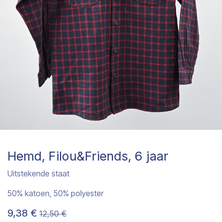
Hemd, Filou&Friends, 6 jaar
Uitstekende staat
50% katoen, 50% polyester
9,38
€
12,50
€