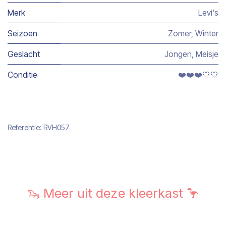
Merk
Levi's
Seizoen
Zomer
,
Winter
Geslacht
Jongen
,
Meisje
Conditie
❤️❤️❤️🤍🤍
Referentie:
RVH057
🦦 Meer uit deze kleerkast 🦩