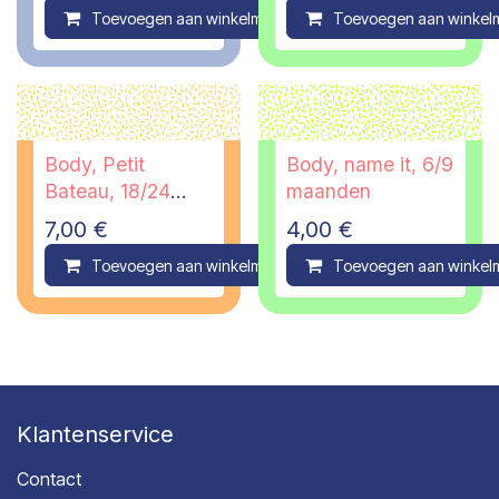
Toevoegen aan winkelmandje
Toevoegen aan winkel
Compare
Body, Petit
Body, name it, 6/9
Bateau, 18/24
maanden
maanden
7,00
€
4,00
€
Toevoegen aan winkelmandje
Toevoegen aan winkel
Compare
Klantenservice
Contact