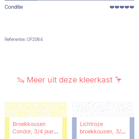
Conditie
❤️❤️❤️❤️❤️
Referentie:
OF2084
🦦 Meer uit deze kleerkast 🦩
Broekkousen
Lichtroze
Condor, 3/4 jaar,
broekkousen, 3/4
schoenmaat
jaar, schoenmaat