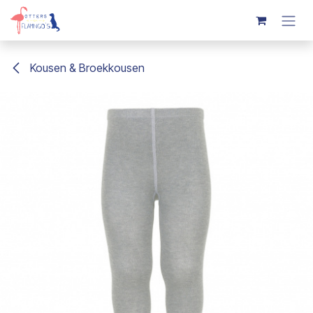
Overslaan naar inhoud
Kousen & Broekkousen