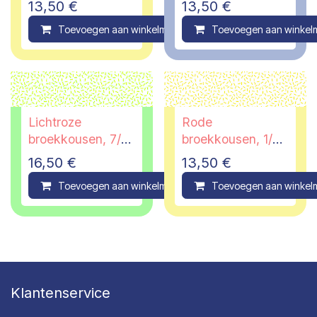
13,50
€
13,50
€
23/26
23/26
Toevoegen aan winkelmandje
Toevoegen aan winkel
Compare
Lichtroze
Rode
broekkousen, 7/8
broekkousen, 1/2
jaar, schoenmaat
jaar, schoenmaat
16,50
€
13,50
€
32/35
19/22
Toevoegen aan winkelmandje
Toevoegen aan winkel
Compare
Klantenservice