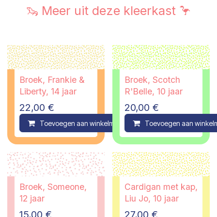
🦦 Meer uit deze kleerkast 🦩
Broek, Frankie &
Broek, Scotch
Liberty, 14 jaar
R'Belle, 10 jaar
22,00
€
20,00
€
Toevoegen aan winkelmandje
Toevoegen aan winkel
Compare
Broek, Someone,
Cardigan met kap,
12 jaar
Liu Jo, 10 jaar
15,00
€
27,00
€