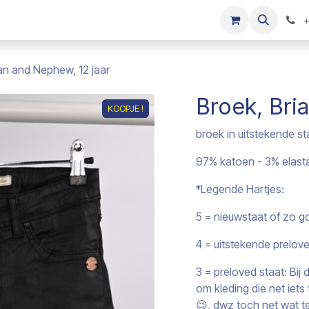
s
Onze merken
Kinderkleding verkopen
+
an and Nephew, 12 jaar
Broek, Bri
KOOPJE !
KOOPJE !
broek in uitstekende st
97% katoen - 3% elast
*Legende Hartjes:
5 = nieuwstaat of zo g
4 = uitstekende prelov
3 = preloved staat: Bi
om kleding die net iet
😉, dwz toch net wat te