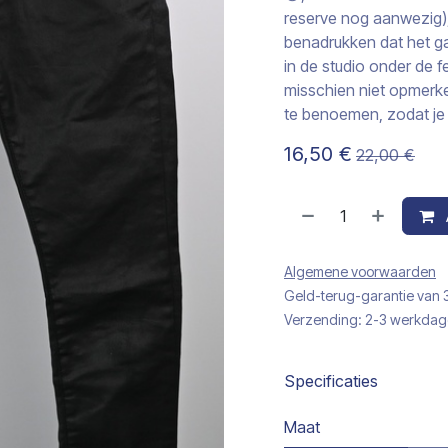
reserve nog aanwezig),…
benadrukken dat het g
in de studio onder de f
misschien niet opmerke
te benoemen, zodat je 
16,50
€
22,00
€
Algemene voorwaarden
Geld-terug-garantie van
Verzending: 2-3 werkda
Specificaties
Maat