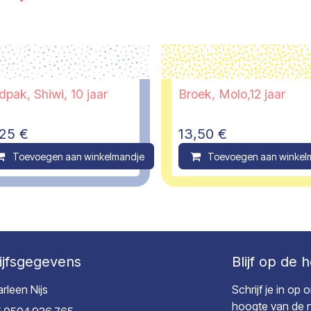
pak, Shiwi, 10 jaar
Broek, Molo,12 jaar
,25
€
13,50
€
ompare
Toevoegen aan winkelmandje
Compare
Toevoegen aan winkel
ijfsgegevens
Blijf op de 
rleen Nijs
Schrijf je in op
hoogte van de ni