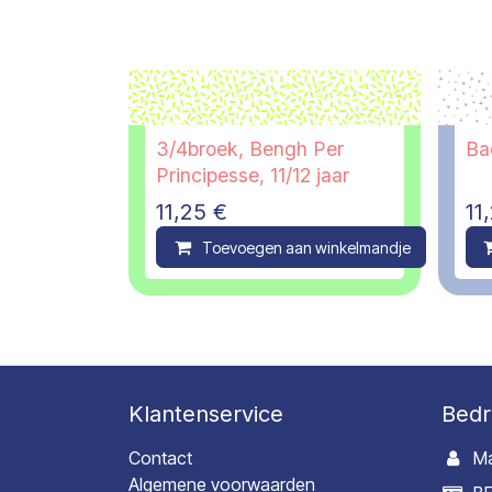
3/4broek, Bengh Per
Bad
Principesse, 11/12 jaar
11,25
€
11
Toevoegen aan winkelmandje
C
Klantenservice
Bedr
Contact
Ma
Algemene voorwaarden