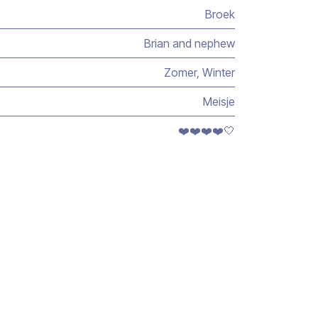
Broek
Brian and nephew
Zomer
,
Winter
Meisje
❤️❤️❤️❤️🤍