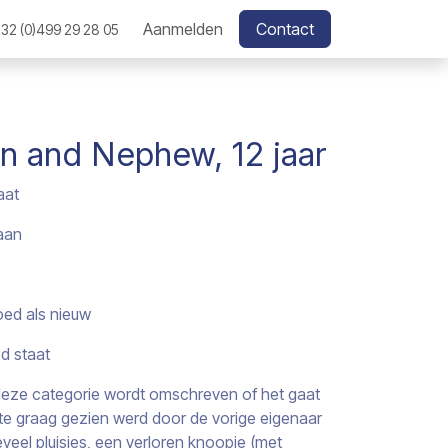
Aanmelden
Contact
32 (0)499 29 28 05
an and Nephew, 12 jaar
aat
aan
oed als nieuw
ed staat
j deze categorie wordt omschreven of het gaat
s te graag gezien werd door de vorige eigenaar
veel pluisjes, een verloren knoopje (met