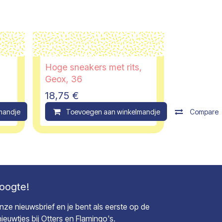
Hoge sneakers met rits,
Geox, 36
18,75
€
mandje
Compare
Toevoegen aan winkelmandje
Compare
hoogte!
 onze nieuwsbrief en je bent als eerste op de
euwtjes bij Otters en Flamingo's.