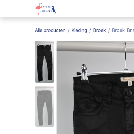
Overslaan naar inhoud
Webshop
Kadobon
Over on
Alle producten
Kleding
Broek
Broek, Bri