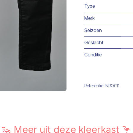
Type
Merk
Seizoen
Geslacht
Conditie
Referentie:
NRO011
🦦 Meer uit deze kleerkast 🦩