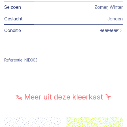
Seizoen
Zomer
,
Winter
Geslacht
Jongen
Conditie
❤️❤️❤️❤️🤍
Referentie:
NID003
🦦 Meer uit deze kleerkast 🦩