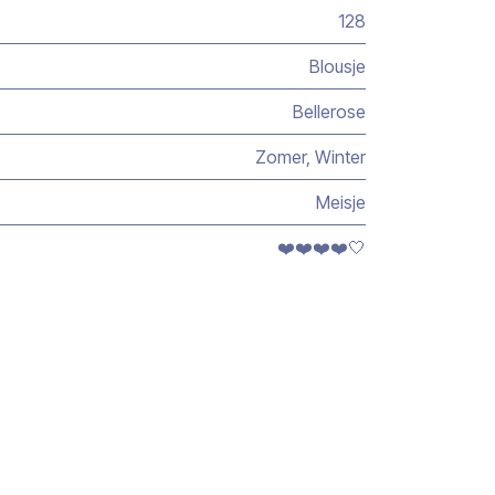
128
Blousje
Bellerose
Zomer
,
Winter
Meisje
❤️❤️❤️❤️🤍