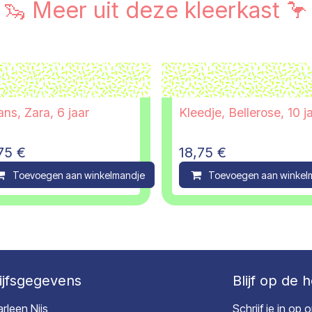
🦦 Meer uit deze kleerkast 🦩
ns, Zara, 6 jaar
Kleedje, Bellerose, 10 j
75
€
18,75
€
ompare
Toevoegen aan winkelmandje
Compare
Toevoegen aan winkel
ijfsgegevens
Blijf op de 
rleen Nijs
Schrijf je in op