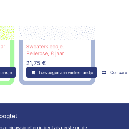
aar
Sweaterkleedje,
Bellerose, 8 jaar
21,75
€
mandje
Compare
Toevoegen aan winkelmandje
Compare
hoogte!
 onze nieuwsbrief en je bent als eerste op de