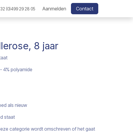
Aanmelden
Contact
32 (0)499 29 28 05
lerose, 8 jaar
taat
 - 4% polyamide
oed als nieuw
ed staat
j deze categorie wordt omschreven of het gaat