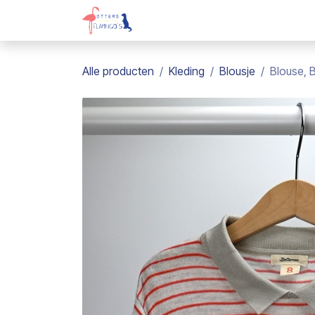
Overslaan naar inhoud
Webshop
Kadobon
Over on
Alle producten
Kleding
Blousje
Blouse, B