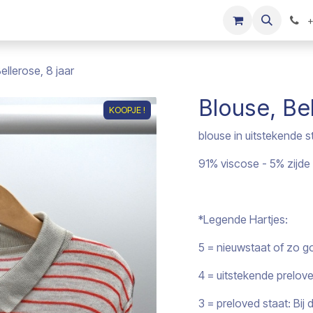
s
Onze merken
Kinderkleding verkopen
+
ellerose, 8 jaar
Blouse, Bel
KOOPJE !
blouse in uitstekende s
91% viscose - 5% zijde
*Legende Hartjes:
5 = nieuwstaat of zo g
4 = uitstekende prelov
3 = preloved staat: Bi