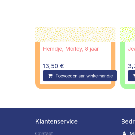
Hemdje, Morley, 8 jaar
Jea
13,50
€
3,
Toevoegen aan winkelmandje
C
Klantenservice
Bedr
Contact
Ma