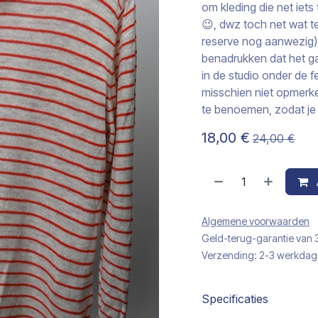
om kleding die net iet
😉, dwz toch net wat te
reserve nog aanwezig),…
benadrukken dat het g
in de studio onder de f
misschien niet opmerke
te benoemen, zodat je 
18,00
€
24,00
€
Algemene voorwaarden
Geld-terug-garantie van
Verzending: 2-3 werkda
Specificaties