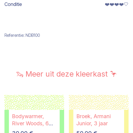
Conditie
❤️❤️❤️❤️🤍
Referentie:
NDB100
🦦 Meer uit deze kleerkast 🦩
Bodywarmer,
Broek, Armani
River Woods, 6
Junior, 3 jaar
jaar