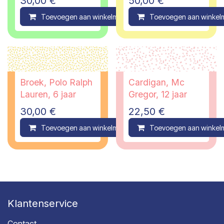
30,00
€
50,00
€
Toevoegen aan winkelmandje
Toevoegen aan winkel
Compare
Broek, Polo Ralph
Cardigan, Mc
Lauren, 6 jaar
Gregor, 12 jaar
30,00
€
22,50
€
Toevoegen aan winkelmandje
Toevoegen aan winkel
Compare
Klantenservice
Contact