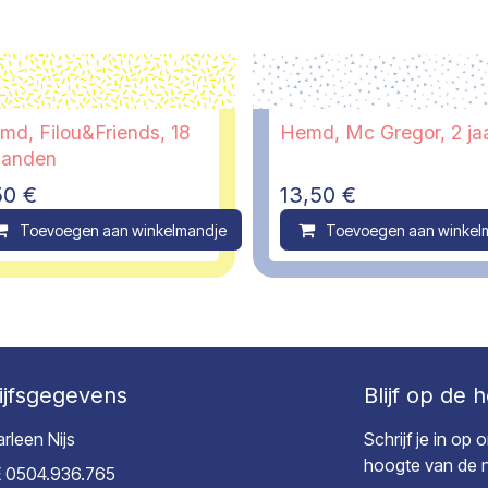
md, Filou&Friends, 18
Hemd, Mc Gregor, 2 ja
anden
50
€
13,50
€
ompare
Toevoegen aan winkelmandje
Compare
Toevoegen aan winkel
ijfsgegevens
Blijf op de 
rleen Nijs
Schrijf je in op
hoogte van de ni
 0504.936.765