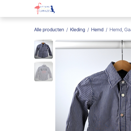
Overslaan naar inhoud
Webshop
Kadobon
Over on
Alle producten
Kleding
Hemd
Hemd, Gaa