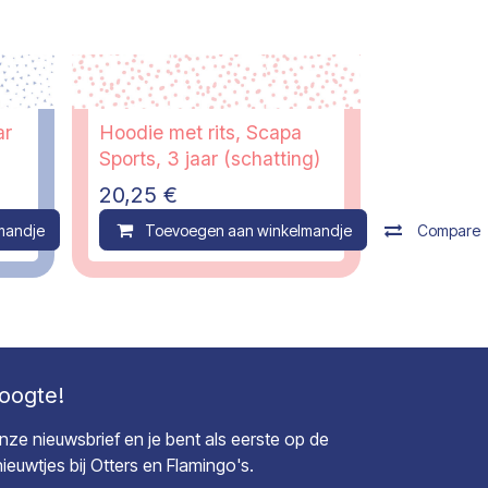
ar
Hoodie met rits, Scapa
Sports, 3 jaar (schatting)
20,25
€
mandje
Compare
Toevoegen aan winkelmandje
Compare
hoogte!
 onze nieuwsbrief en je bent als eerste op de
euwtjes bij Otters en Flamingo's.