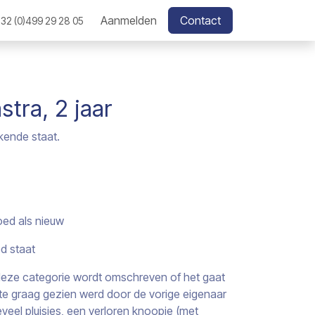
Aanmelden
Contact
32 (0)499 29 28 05
tra, 2 jaar
kende staat.
oed als nieuw
ed staat
j deze categorie wordt omschreven of het gaat
s te graag gezien werd door de vorige eigenaar
veel pluisjes, een verloren knoopje (met