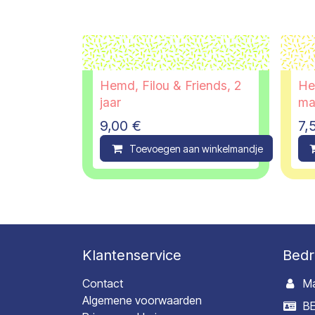
Hemd, Filou & Friends, 2
He
jaar
ma
9,00
€
7,
Toevoegen aan winkelmandje
C
Klantenservice
Bedr
Contact
Ma
Algemene voorwaarden
BE