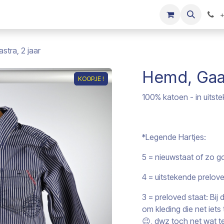
s
Onze merken
Kinderkleding verkopen
+
stra, 2 jaar
Hemd, Gaas
KOOPJE !
KOOPJE !
100% katoen - in uitste
*Legende Hartjes:
5 = nieuwstaat of zo g
4 = uitstekende prelov
3 = preloved staat: Bi
om kleding die net iet
😉, dwz toch net wat te