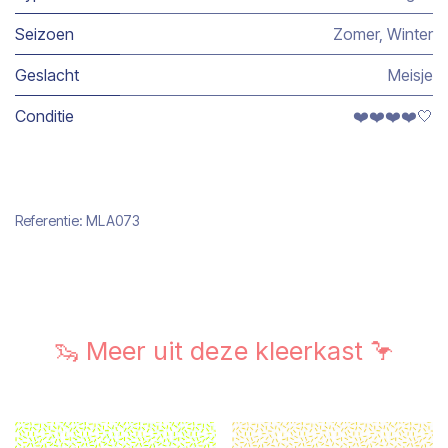
Seizoen
Zomer
,
Winter
Geslacht
Meisje
Conditie
❤️❤️❤️❤️🤍
Referentie:
MLA073
🦦 Meer uit deze kleerkast 🦩