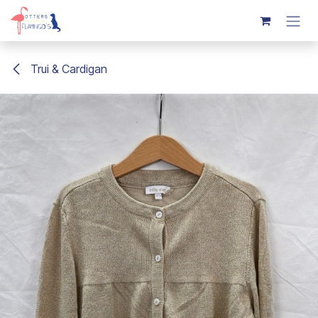
Overslaan naar inhoud
Trui & Cardigan