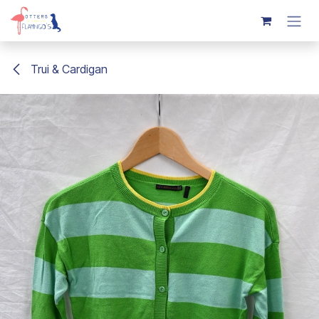
Overslaan naar inhoud
Trui & Cardigan