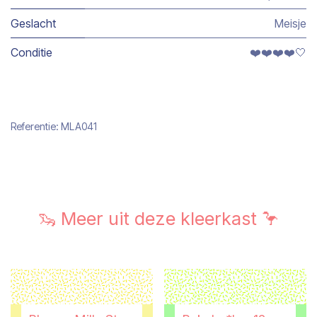
Geslacht
Meisje
Conditie
❤️❤️❤️❤️🤍
Referentie:
MLA041
🦦 Meer uit deze kleerkast 🦩