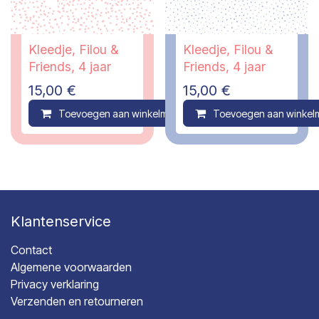
Kleedje, Filou &
Kleedje, Filou &
Friends, 4 jaar
Friends, 4 jaar
15,00
€
15,00
€
Toevoegen aan winkelmandje
Toevoegen aan winkel
Compare
Klantenservice
Contact
Algemene voorwaarden
Privacy verklaring
Verzenden en retourneren