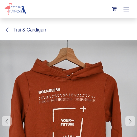
Overslaan naar inhoud
Trui & Cardigan