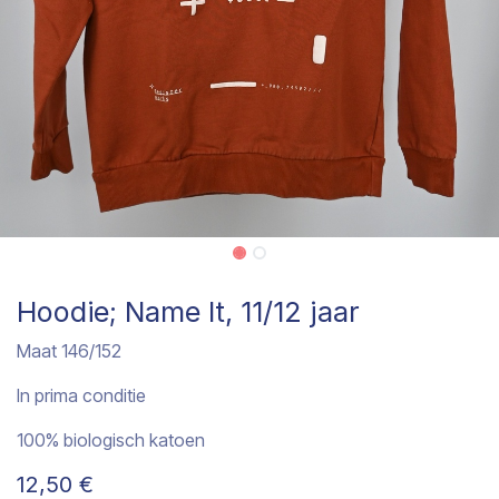
Hoodie; Name It, 11/12 jaar
Maat 146/152
In prima conditie
100% biologisch katoen
12,50
€