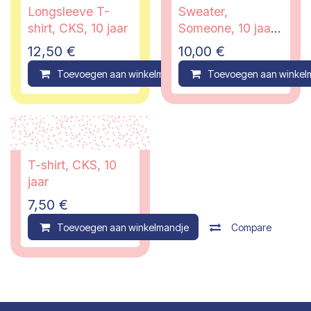
Longsleeve T-
Sweater,
shirt, CKS, 10 jaar
Someone, 10 jaar
- PI
12,50
€
10,00
€
Toevoegen aan winkelmandje
Toevoegen aan winkel
Compare
T-shirt, CKS, 10
jaar
7,50
€
Toevoegen aan winkelmandje
Compare