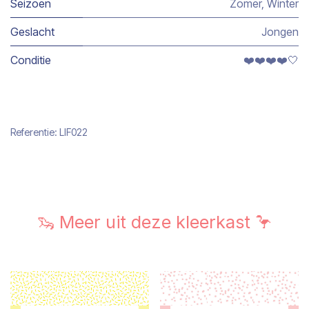
Seizoen
Zomer
,
Winter
Geslacht
Jongen
Conditie
❤️❤️❤️❤️🤍
Referentie:
LIF022
🦦 Meer uit deze kleerkast 🦩