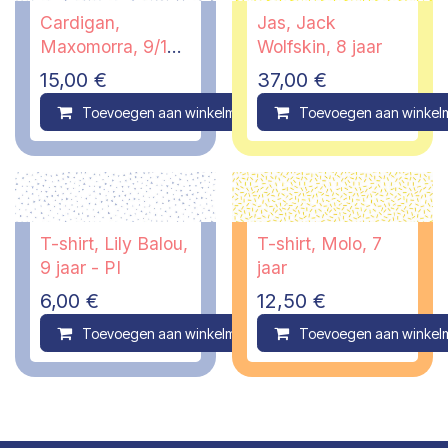
Cardigan,
Jas, Jack
Maxomorra, 9/10
Wolfskin, 8 jaar
jaar - PI
15,00
€
37,00
€
Toevoegen aan winkelmandje
Toevoegen aan winkel
Compare
T-shirt, Lily Balou,
T-shirt, Molo, 7
9 jaar - PI
jaar
6,00
€
12,50
€
Toevoegen aan winkelmandje
Toevoegen aan winkel
Compare