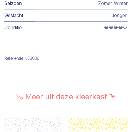
Seizoen
Zomer
,
Winter
Geslacht
Jongen
Conditie
❤️❤️❤️❤️🤍
Referentie:
LES006
🦦 Meer uit deze kleerkast 🦩