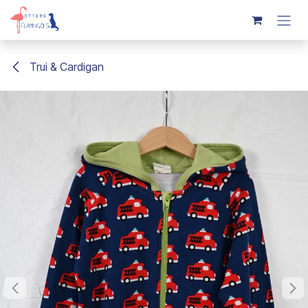
Overslaan naar inhoud
Trui & Cardigan