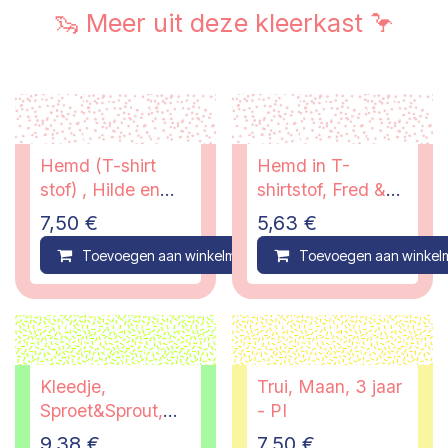
🦦 Meer uit deze kleerkast 🦩
Hemd (T-shirt
Hemd in T-
stof) , Hilde en
shirtstof, Fred &
Co, 3 jaar
Ginger, 2 jaar
7,50
€
5,63
€
Toevoegen aan winkelmandje
Toevoegen aan winkel
Compare
Kleedje,
Trui, Maan, 3 jaar
Sproet&Sprout,
- PI
3/4 jaar
9,38
€
7,50
€