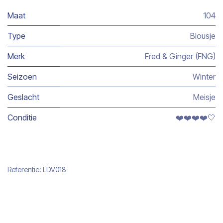
Maat
104
Type
Blousje
Merk
Fred & Ginger (FNG)
Seizoen
Winter
Geslacht
Meisje
Conditie
❤️❤️❤️❤️🤍
Referentie:
LDV018