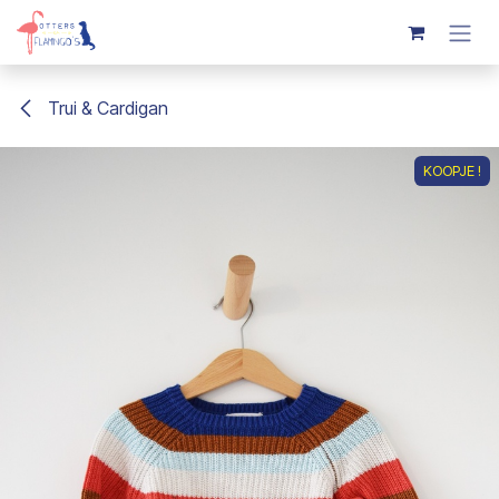
Overslaan naar inhoud
Trui & Cardigan
KOOPJE !