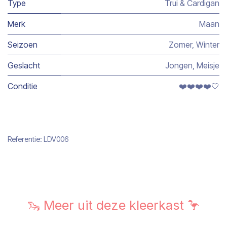
Type
Trui & Cardigan
Merk
Maan
Seizoen
Zomer
,
Winter
Geslacht
Jongen
,
Meisje
Conditie
❤️❤️❤️❤️🤍
Referentie:
LDV006
🦦 Meer uit deze kleerkast 🦩