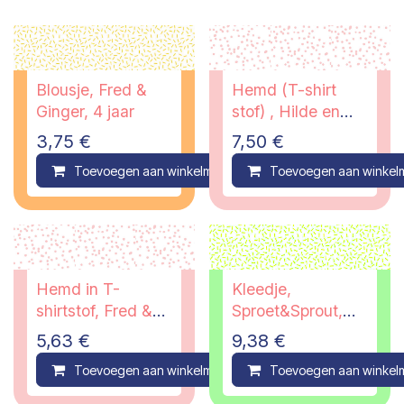
Blousje, Fred &
Hemd (T-shirt
Ginger, 4 jaar
stof) , Hilde en
Co, 3 jaar
3,75
€
7,50
€
Toevoegen aan winkelmandje
Toevoegen aan winkel
Compare
Hemd in T-
Kleedje,
shirtstof, Fred &
Sproet&Sprout,
Ginger, 2 jaar
3/4 jaar
5,63
€
9,38
€
Toevoegen aan winkelmandje
Toevoegen aan winkel
Compare