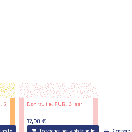
, 2
Don truitje, FUB, 3 jaar
17,00
€
mandje
Compare
Toevoegen aan winkelmandje
Compare