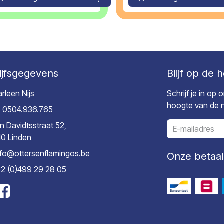
ijfsgegevens
Blijf op de 
rleen Nijs
Schrijf je in op
hoogte van de ni
 0504.936.765
n Davidtsstraat 52,
10 Linden
nfo@ottersenflamingos.be
Onze betaa
2 (0)499 29 28 05