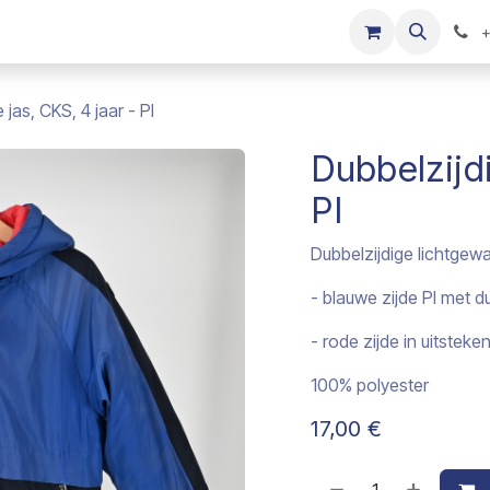
s
Onze merken
Kinderkleding verkopen
+
 jas, CKS, 4 jaar - PI
Dubbelzijdi
PI
Dubbelzijdige lichtgew
- blauwe zijde PI met d
- rode zijde in uitsteke
100% polyester
17,00
€