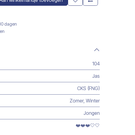
Aan winkelmandje toevoegen
 30 dagen
gen
104
Jas
CKS (FNG)
Zomer
,
Winter
Jongen
❤️❤️❤️🤍🤍