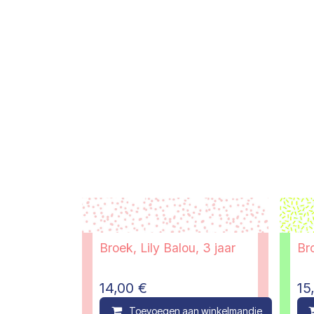
Broek, Lily Balou, 3 jaar
Br
14,00
€
15
Toevoegen aan winkelmandje
C