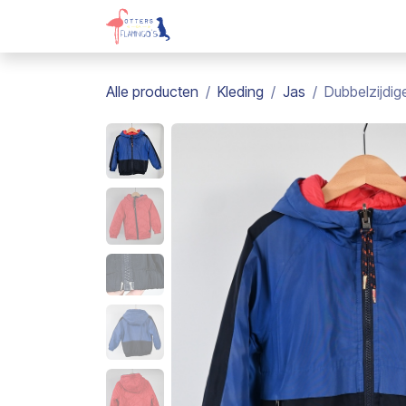
Overslaan naar inhoud
Webshop
Kadobon
Over on
Alle producten
Kleding
Jas
Dubbelzijdige