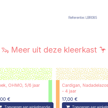
Referentie:
LBR085
🦦 Meer uit deze kleerkast 🦩
oek, OHMO, 5/6 jaar
Cardigan, Nadadelazos
- 4 jaar
,00
€
17,00
€
ompare
Toevoegen aan winkelmandje
Compare
Toevoegen aan winkel