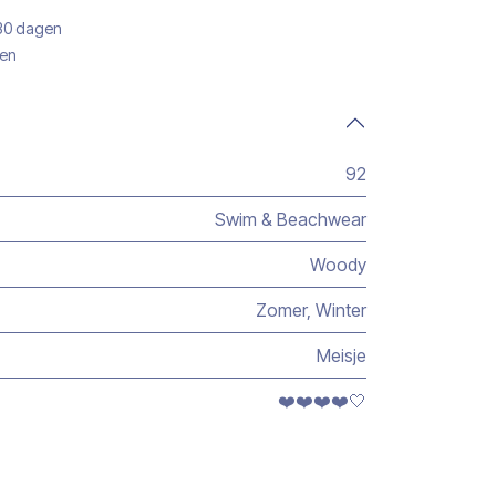
 30 dagen
gen
92
Swim & Beachwear
Woody
Zomer
,
Winter
Meisje
❤️❤️❤️❤️🤍