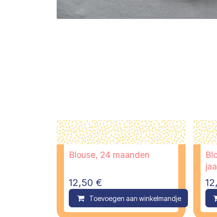
Blouse, 24 maanden
Blo
jaa
12,50
€
12
Toevoegen aan winkelmandje
C