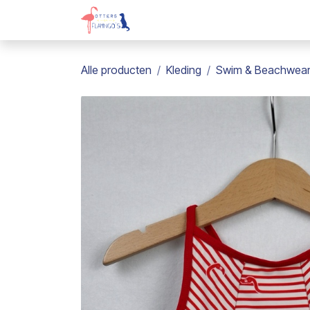
Overslaan naar inhoud
Webshop
Kadobon
Over on
Alle producten
Kleding
Swim & Beachwea