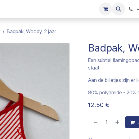
s
Onze merken
Kinderkleding verkopen
+
r
Badpak, Woody, 2 jaar
Badpak, Wo
Een subtiel flamingoba
staat
Aan de billetjes zijn er 
80% polyamide - 20% e
12,50
€