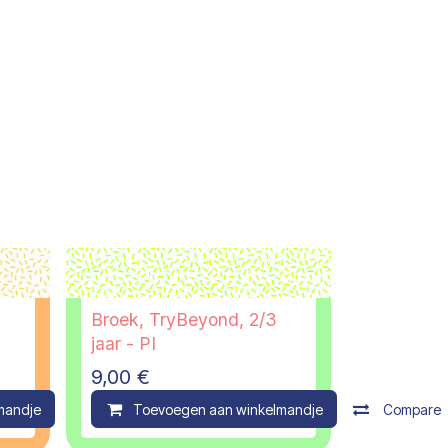
Broek, TryBeyond, 2/3
jaar - PI
9,00
€
mandje
Compare
Toevoegen aan winkelmandje
Compare