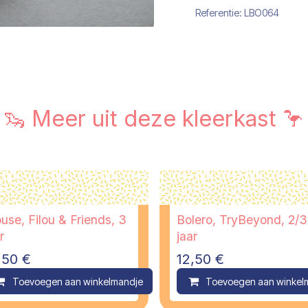
Referentie:
LBO064
🦦 Meer uit deze kleerkast 🦩
use, Filou & Friends, 3
Bolero, TryBeyond, 2/3
r
jaar
,50
€
12,50
€
ompare
Toevoegen aan winkelmandje
Compare
Toevoegen aan winkel