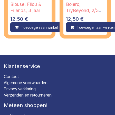
Blouse, Filou &
Bolero,
Friends, 3 jaar
TryBeyond, 2/3
jaar
12,50
€
12,50
€
Toevoegen aan winkelmandje
Toevoegen aan winkel
Compare
Klantenservice
Contact
Algemene voorwaarden
Privacy verklaring
Verzenden en retourneren
Meteen shoppen!