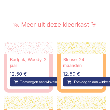
🦦 Meer uit deze kleerkast 🦩
Badpak, Woody, 2
Blouse, 24
jaar
maanden
12,50
€
12,50
€
Toevoegen aan winkelmandje
Toevoegen aan winkel
Compare