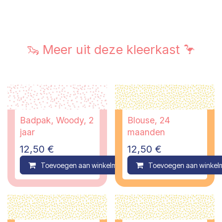
🦦 Meer uit deze kleerkast 🦩
Badpak, Woody, 2
Blouse, 24
jaar
maanden
12,50
€
12,50
€
Toevoegen aan winkelmandje
Toevoegen aan winkel
Compare