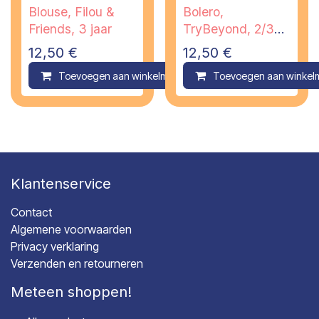
Blouse, Filou &
Bolero,
Friends, 3 jaar
TryBeyond, 2/3
jaar
12,50
€
12,50
€
Toevoegen aan winkelmandje
Toevoegen aan winkel
Compare
Klantenservice
Contact
Algemene voorwaarden
Privacy verklaring
Verzenden en retourneren
Meteen shoppen!