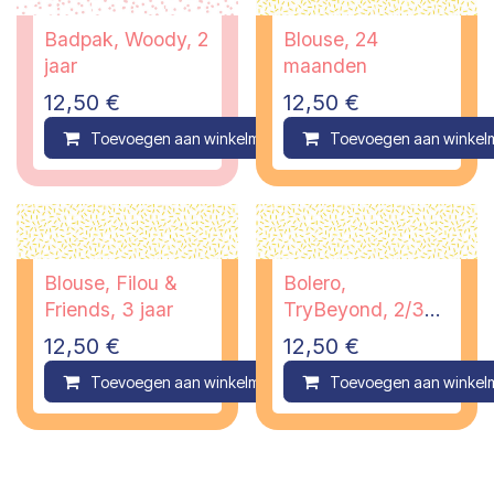
Badpak, Woody, 2
Blouse, 24
jaar
maanden
12,50
€
12,50
€
Toevoegen aan winkelmandje
Toevoegen aan winkel
Compare
Blouse, Filou &
Bolero,
Friends, 3 jaar
TryBeyond, 2/3
jaar
12,50
€
12,50
€
Toevoegen aan winkelmandje
Toevoegen aan winkel
Compare