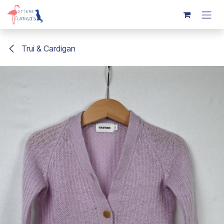
Overslaan naar inhoud
Trui & Cardigan