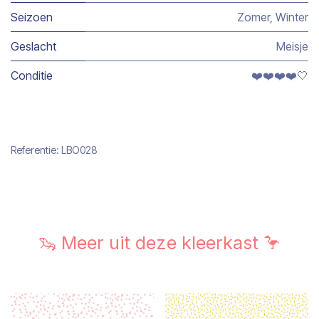
Seizoen
Zomer
,
Winter
Geslacht
Meisje
Conditie
❤️❤️❤️❤️🤍
Referentie:
LBO028
🦦 Meer uit deze kleerkast 🦩