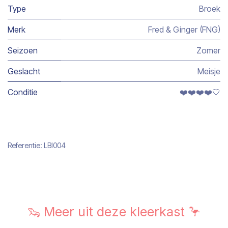
Type
Broek
Merk
Fred & Ginger (FNG)
Seizoen
Zomer
Geslacht
Meisje
Conditie
❤️❤️❤️❤️🤍
Referentie:
LBI004
🦦 Meer uit deze kleerkast 🦩