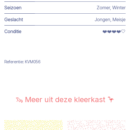
Seizoen
Zomer
,
Winter
Geslacht
Jongen
,
Meisje
Conditie
❤️❤️❤️❤️🤍
Referentie:
KVM056
🦦 Meer uit deze kleerkast 🦩