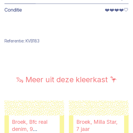
Conditie
❤️❤️❤️❤️🤍
Referentie:
KVB183
🦦 Meer uit deze kleerkast 🦩
Broek, Bfc real
Broek, Milla Star,
denim, 9
7 jaar