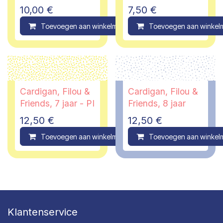
maanden
10,00
€
7,50
€
Toevoegen aan winkelmandje
Toevoegen aan winkel
Compare
Cardigan, Filou &
Cardigan, Filou &
Friends, 7 jaar - PI
Friends, 8 jaar
12,50
€
12,50
€
Toevoegen aan winkelmandje
Toevoegen aan winkel
Compare
Klantenservice