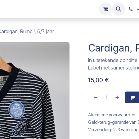
s
Onze merken
Kinderkleding verkopen
+
ardigan, Rumbl!, 6/7 jaar
Cardigan, R
In uitstekende conditie
Label met samenstellin
15,00
€
Algemene voorwaarden
Geld-terug-garantie van
Verzending: 2-3 werkda