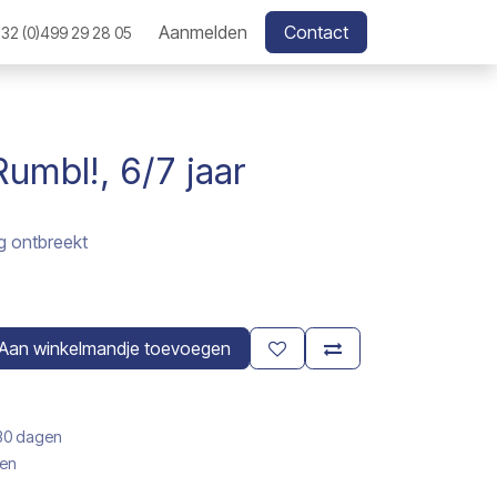
Aanmelden
Contact
32 (0)499 29 28 05
umbl!, 6/7 jaar
g ontbreekt
Aan winkelmandje toevoegen
 30 dagen
gen