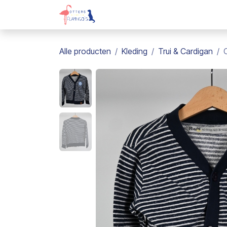
Overslaan naar inhoud
Webshop
Kadobon
Over on
Alle producten
Kleding
Trui & Cardigan
C