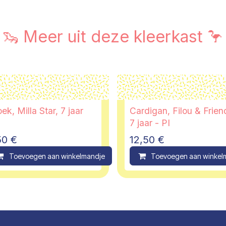
🦦 Meer uit deze kleerkast 🦩
ek, Milla Star, 7 jaar
Cardigan, Filou & Frien
7 jaar - PI
50
€
12,50
€
ompare
Toevoegen aan winkelmandje
Compare
Toevoegen aan winkel