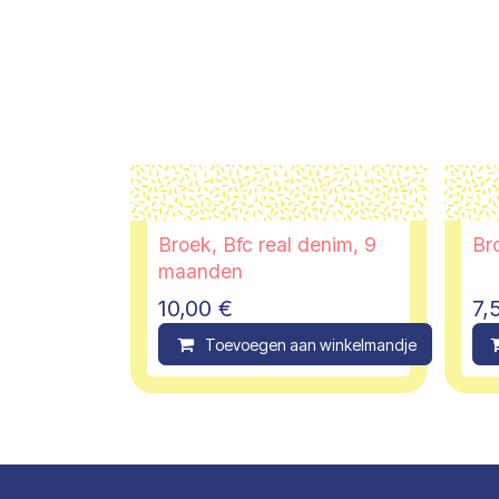
Broek, Bfc real denim, 9
Bro
maanden
10,00
€
7,
Toevoegen aan winkelmandje
C