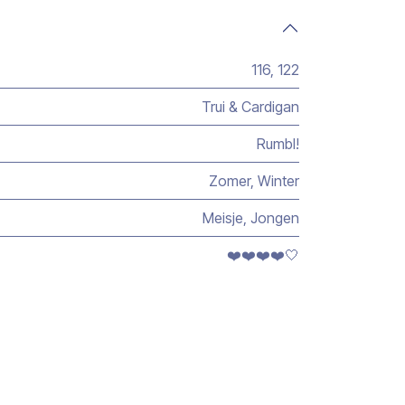
116
,
122
Trui & Cardigan
Rumbl!
Zomer
,
Winter
Meisje
,
Jongen
❤️❤️❤️❤️🤍