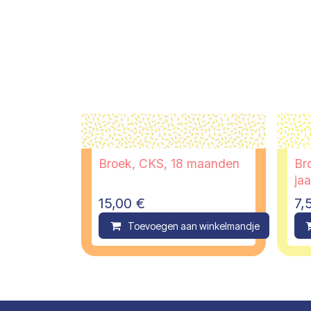
Broek, CKS, 18 maanden
Br
jaa
15,00
€
7,
Toevoegen aan winkelmandje
C