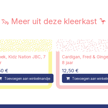
🦦 Meer uit deze kleerkast 🦩
oek, Kidz Nation JBC, 7
Cardigan, Fred & Ginge
r
8 jaar
50
€
12,50
€
ompare
Toevoegen aan winkelmandje
Compare
Toevoegen aan winkel