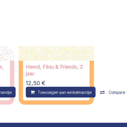
r,
Hemd, Filou & Friends, 2
jaar
12,50
€
mandje
Compare
Toevoegen aan winkelmandje
Compare