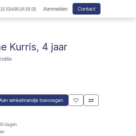
Aanmelden
Contact
32 (0)499 29 28 05
 Kurris, 4 jaar
nditie
Aan winkelmandje toevoegen
 30 dagen
gen