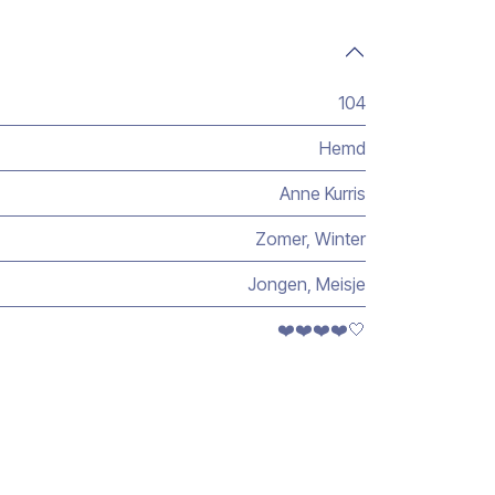
104
Hemd
Anne Kurris
Zomer
,
Winter
Jongen
,
Meisje
❤️❤️❤️❤️🤍