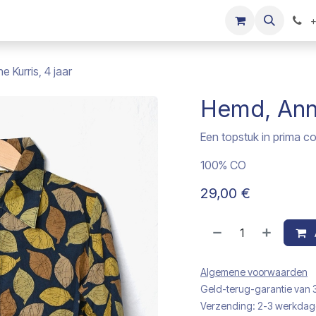
s
Onze merken
Kinderkleding verkopen
+
 Kurris, 4 jaar
Hemd, Anne
Een topstuk in prima co
100% CO
29,00
€
Algemene voorwaarden
Geld-terug-garantie van
Verzending: 2-3 werkda