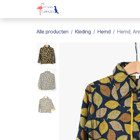
Overslaan naar inhoud
Webshop
Kadobon
Over on
Alle producten
Kleding
Hemd
Hemd, Anne