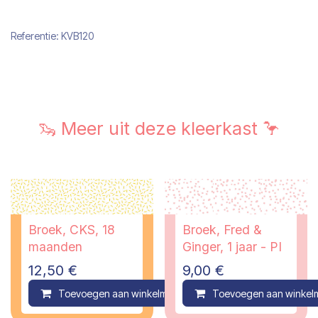
Referentie:
KVB120
🦦 Meer uit deze kleerkast 🦩
Broek, CKS, 18
Broek, Fred &
maanden
Ginger, 1 jaar - PI
12,50
€
9,00
€
Toevoegen aan winkelmandje
Toevoegen aan winkel
Compare