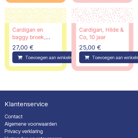
Cardigan en
Cardigan, Hilde &
baggy broek,
Co, 10 jaar
Duns Sweden, 2
27,00
€
25,00
€
jaar -PI
Toevoegen aan winkelmandje
Toevoegen aan winkel
Compare
Klantenservice
Contact
Algemene voorwaarden
Privacy verklaring