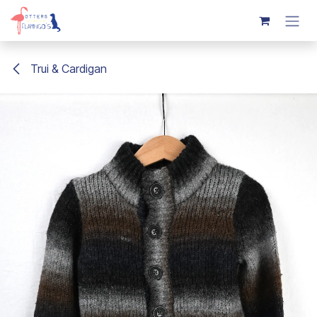
Overslaan naar inhoud
Trui & Cardigan