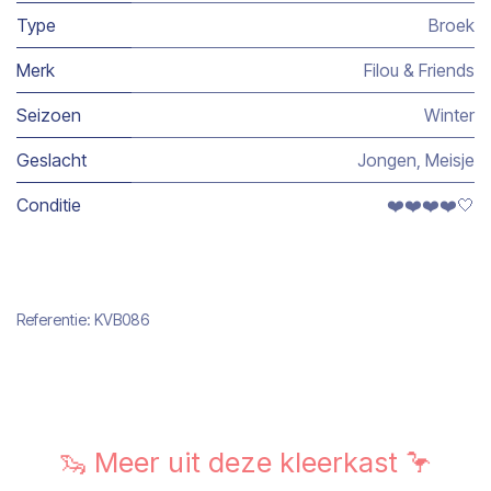
Type
Broek
Merk
Filou & Friends
Seizoen
Winter
Geslacht
Jongen
,
Meisje
Conditie
❤️❤️❤️❤️🤍
Referentie:
KVB086
🦦 Meer uit deze kleerkast 🦩