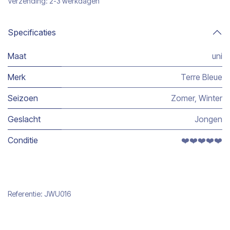
Verzending: 2-3 werkdagen
Specificaties
Maat
uni
Merk
Terre Bleue
Seizoen
Zomer
,
Winter
Geslacht
Jongen
Conditie
❤️❤️❤️❤️❤️
Referentie:
JWU016