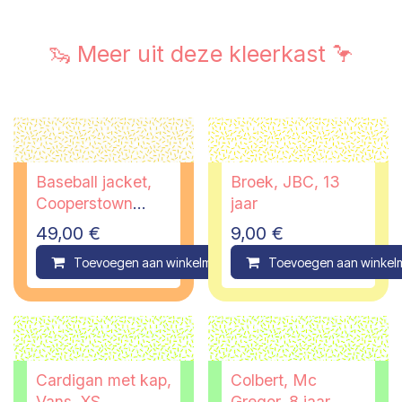
🦦 Meer uit deze kleerkast 🦩
Baseball jacket,
Broek, JBC, 13
Cooperstown
jaar
Majestic Atletic,
49,00
€
9,00
€
XS - PI
Toevoegen aan winkelmandje
Toevoegen aan winkel
Compare
Cardigan met kap,
Colbert, Mc
Vans, XS
Gregor, 8 jaar