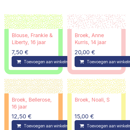
Blouse, Frankie &
Broek, Anne
Liberty, 16 jaar
Kurris, 14 jaar
7,50
€
20,00
€
Toevoegen aan winkelmandje
Toevoegen aan winkel
Compare
Broek, Bellerose,
Broek, Noali, S
16 jaar
12,50
€
15,00
€
Toevoegen aan winkelmandje
Toevoegen aan winkel
Compare