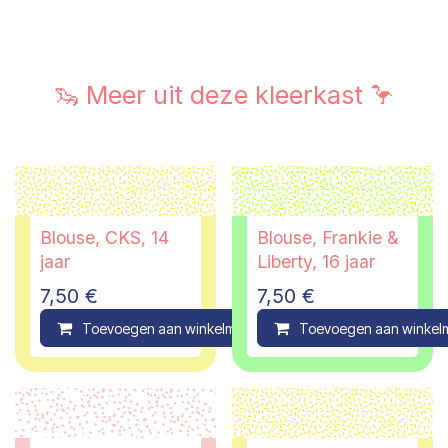
🦦 Meer uit deze kleerkast 🦩
Blouse, CKS, 14
Blouse, Frankie &
jaar
Liberty, 16 jaar
7,50
€
7,50
€
Toevoegen aan winkelmandje
Toevoegen aan winkel
Compare