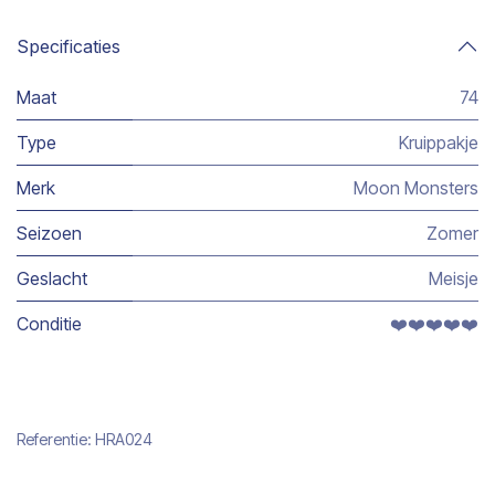
Specificaties
Maat
74
Type
Kruippakje
Merk
Moon Monsters
Seizoen
Zomer
Geslacht
Meisje
Conditie
❤️❤️❤️❤️❤️
Referentie:
HRA024