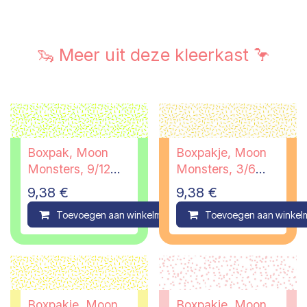
🦦 Meer uit deze kleerkast 🦩
Boxpak, Moon
Boxpakje, Moon
Monsters, 9/12
Monsters, 3/6
maanden
maanden
9,38
€
9,38
€
Toevoegen aan winkelmandje
Toevoegen aan winkel
Compare
Boxpakje, Moon
Boxpakje, Moon