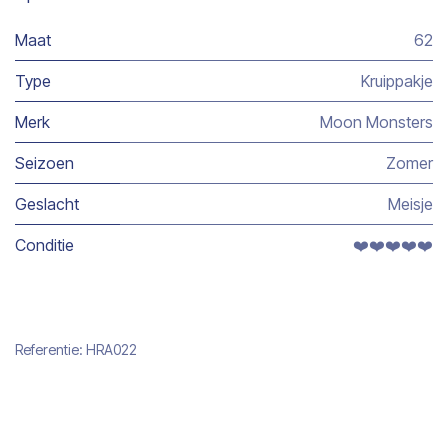
Maat
62
Type
Kruippakje
Merk
Moon Monsters
Seizoen
Zomer
Geslacht
Meisje
Conditie
❤️❤️❤️❤️❤️
Referentie:
HRA022