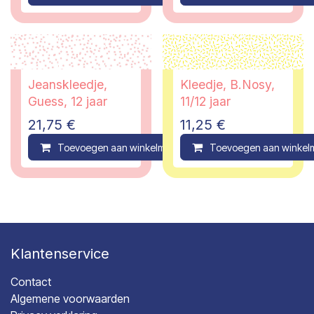
Jeanskleedje,
Kleedje, B.Nosy,
Guess, 12 jaar
11/12 jaar
21,75
€
11,25
€
Toevoegen aan winkelmandje
Toevoegen aan winkel
Compare
Klantenservice
Contact
Algemene voorwaarden