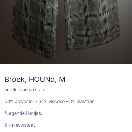
Broek, HOUNd, M
broek in prima staat
63% polyester - 34% viscose - 3% elastaan
*Legende Hartjes:
5 = nieuwstaat