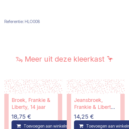
Referentie:
HLO008
🦦 Meer uit deze kleerkast 🦩
Broek, Frankie &
Jeansbroek,
Liberty, 14 jaar
Frankie & Liberty,
14 jaar
18,75
€
14,25
€
Toevoegen aan winkelmandje
Toevoegen aan winkel
Compare