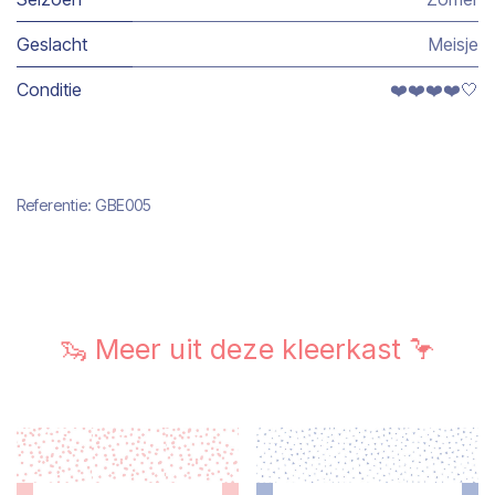
Geslacht
Meisje
Conditie
❤️❤️❤️❤️🤍
Referentie:
GBE005
🦦 Meer uit deze kleerkast 🦩