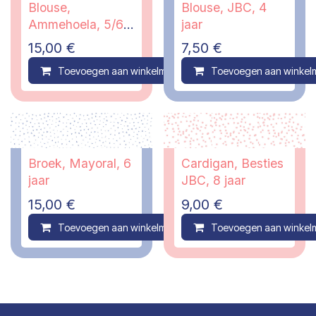
Blouse,
Blouse, JBC, 4
Ammehoela, 5/6
jaar
jaar
15,00
€
7,50
€
Toevoegen aan winkelmandje
Toevoegen aan winkel
Compare
Broek, Mayoral, 6
Cardigan, Besties
jaar
JBC, 8 jaar
15,00
€
9,00
€
Toevoegen aan winkelmandje
Toevoegen aan winkel
Compare