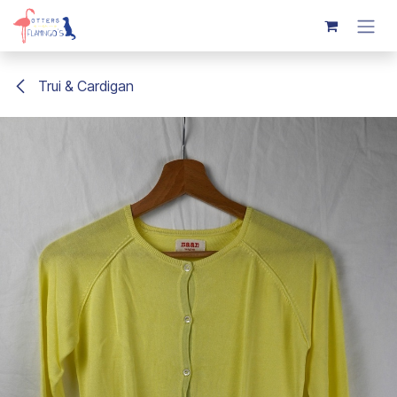
Overslaan naar inhoud
Trui & Cardigan