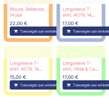
Blouse, Bellerose,
Longsleeve T-
14 jaar
shirt, AO76, 14
jaar
22,00
€
17,00
€
Toevoegen aan winkelmandje
Toevoegen aan winkel
Compare
Longsleeve T-
Longsleeve T-
shirt, AO76, 14
shirt, Hilde & Co,
jaar
14 jaar
15,00
€
17,00
€
Toevoegen aan winkelmandje
Toevoegen aan winkel
Compare