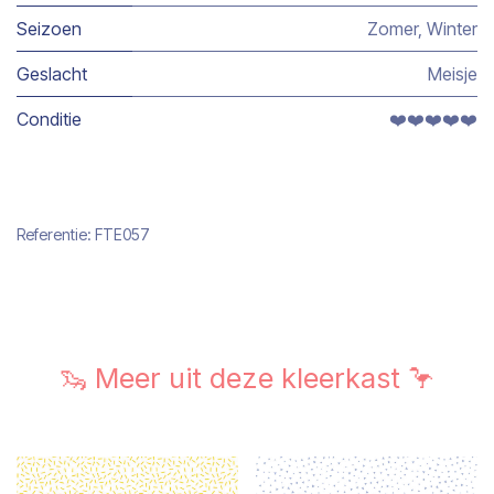
Seizoen
Zomer
,
Winter
Geslacht
Meisje
Conditie
❤️❤️❤️❤️❤️
Referentie:
FTE057
🦦 Meer uit deze kleerkast 🦩